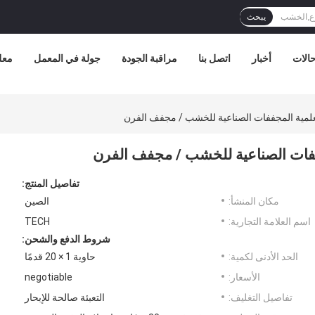
يبحث
الات
أخبار
اتصل بنا
مراقبة الجودة
جولة في المعمل
معل
تفاصيل المنتج:
مكان المنشأ:
الصين
اسم العلامة التجارية:
TECH
شروط الدفع والشحن:
الحد الأدنى لكمية:
حاوية 1 × 20 قدمًا
الأسعار:
negotiable
تفاصيل التغليف:
التعبئة صالحة للإبحار