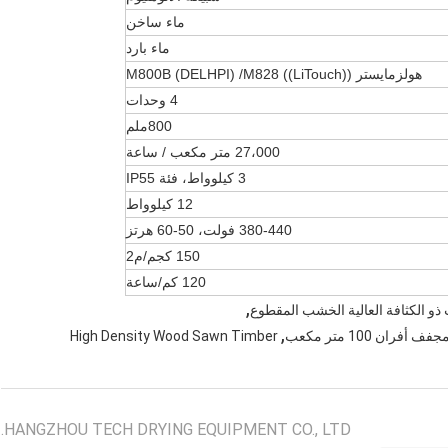
ماء ساخن
ماء بارد
هولزمايستر M800B (DELHPI) /M828 ((LiTouch))
4 وحدات
800ملم
27،000 متر مكعب / ساعة
3 كيلوواط، فئة IP55
12 كيلوواط
380-440 فولت، 50-60 هرتز
150 كجم/م2
120 كم/ساعة
,
و الكثافة العالية الخشب المقطوع
,
High Density Wood Sawn Timber
HANGZHOU TECH DRYING EQUIPMENT CO., LTD.