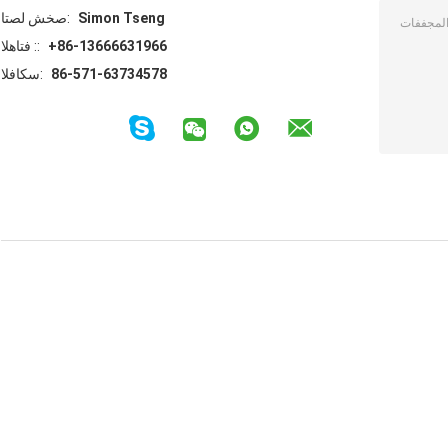
Simon Tseng
اتصل شخص:
+86-13666631966
الهاتف ::
86-571-63734578
الفاكس: