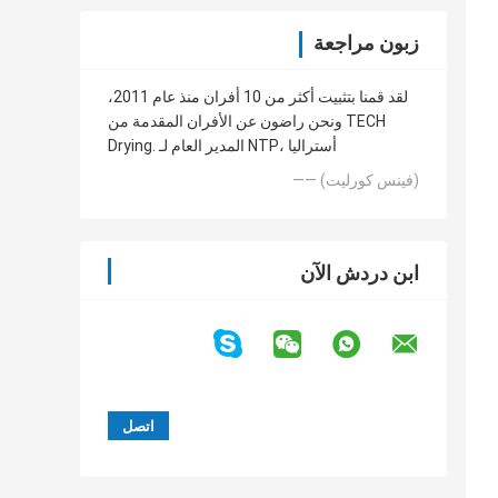
زبون مراجعة
لقد قمنا بتثبيت أكثر من 10 أفران منذ عام 2011،
ونحن راضون عن الأفران المقدمة من TECH
Drying. المدير العام لـ NTP، أستراليا
—— (فينس كورليت)
ابن دردش الآن