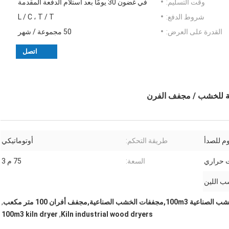
وقت التسليم:
في غضون 30 يومًا بعد استلام الدفعة المقدمة
شروط الدفع:
L / C ، T / T
القدرة على العرض:
50 مجموعة / شهر
اتصل
وم للصدأ
طريقة التحكم:
أوتوماتيكي
ت حراري
السعة:
75 م 3
 اللين
 الخشب الصناعية,مجفف أفران 100 متر مكعب
,
100m3 kiln dryer
,
Kiln industrial wood dryers