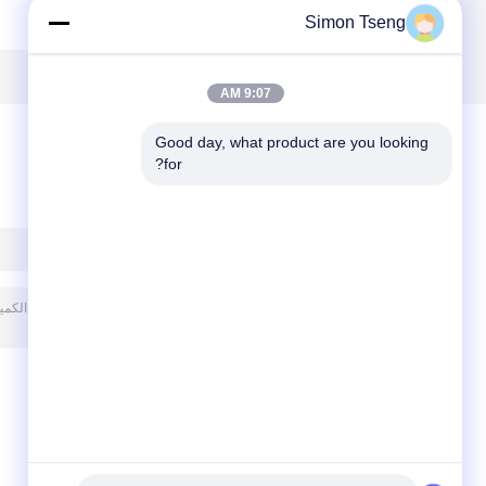
القلب الأرجواني 905
للبرمجة الخشب
Simon Tseng
كجم / م3 3 - 5 أقدام
الفرن مجفف الخشب
قطر الجذع
الهواء الساخن
9:07 AM
Good day, what product are you looking 
for?
ترك رسالة