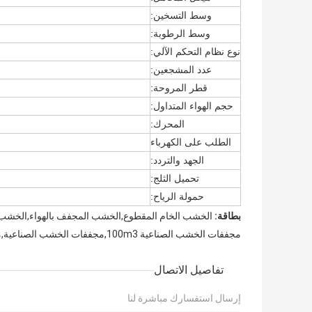
وسط التسخين:
وسط الرطوبة:
نوع نظام التحكم الآلي:
عدد المشجعين:
قطر المروحة:
حجم الهواء المتداول:
المحرك:
الطلب على الكهرباء
الجهد والتردد:
تحميل الثلج:
حمولة الرياح:
بطاقة:
الخشب الخام المقطوع,الخشب المجفف بالهواء,الخشب ذ
مجففات الخشب الصناعية 100m3,مجففات الخشب الصناعية,مجفف أفران 100 متر مكعب
تفاصيل الاتصال
إرسال استفسارك مباشرة لنا