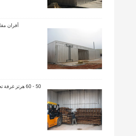
أفران مقا
50 - 60 هرتز غرفة تجفيف الخشب ، 380 - 440 فولتاغ الفرن الخشب الصلب المجفف