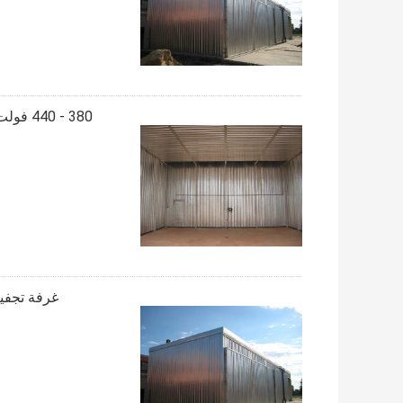
380 - 440 فولت خشب فرن جفاف آلة ، خشب صغير جفاف فرن سهلة التشغيل
غرفة تجفيف الخشب 30 متر مكعب