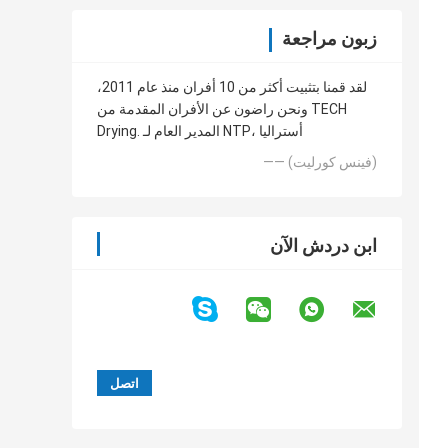
زبون مراجعة
لقد قمنا بتثبيت أكثر من 10 أفران منذ عام 2011،
ونحن راضون عن الأفران المقدمة من TECH
Drying. المدير العام لـ NTP، أستراليا
—— (فينس كورليت)
ابن دردش الآن