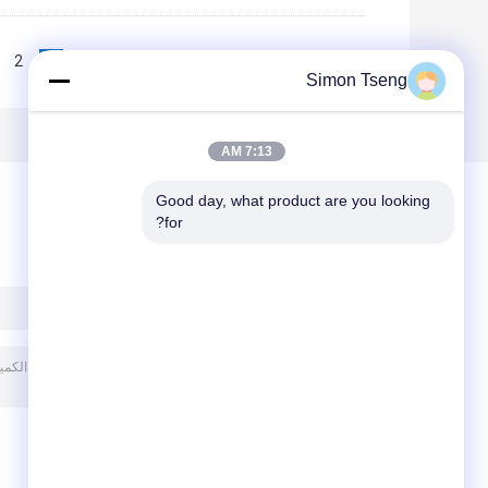
2
1
<<
|<
Page 1 of 10
Simon Tseng
7:13 AM
Good day, what product are you looking 
for?
ترك رسالة