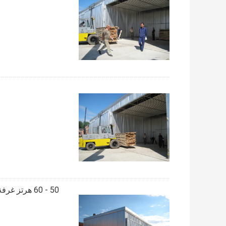
50 - 60 هرتز غرفة تجفيف الخشب ، آلة تجفيف الخشب 150 كجم / م2 حمولة الثلج