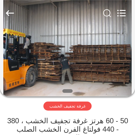
Tech
Drying
Equipment
Co.,
Ltd..
All
Rights
Reserved.
مسكن
منتجات
معلومات
عنا
جولة
غرفة تجفيف الخشب
في
المعمل
50 - 60 هرتز غرفة تجفيف الخشب ، 380
- 440 فولتاغ الفرن الخشب الصلب