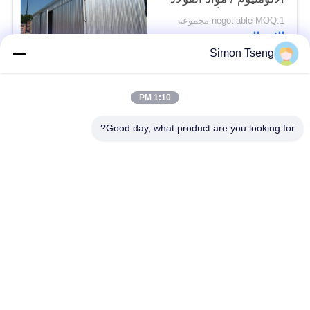
المقاوم للصدأ
negotiable MOQ:1 مجموعة
الاتصال
Simon Tseng
فئات شعبية
جميع
1:10 PM
Good day, what product are you looking for?
معدات تجفيف الخشب
غرفة تجفيف الخشب
غرفة تجفيف الخشب
معدات معالجة الخشب
غلاية الخشب من الكتلة
مكونات الموقد
الحيوية
مجفف الخشب
فرن تجفيف الخشب